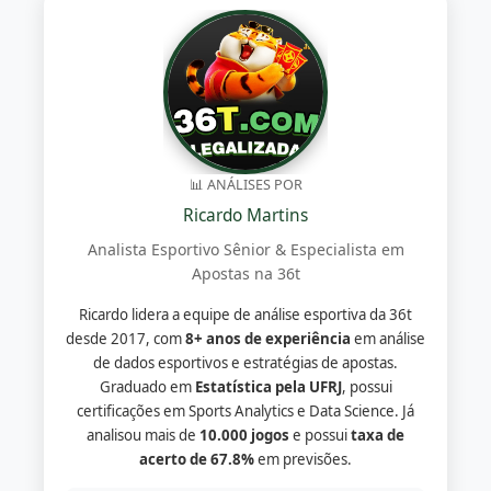
📊 ANÁLISES POR
Ricardo Martins
Analista Esportivo Sênior & Especialista em
Apostas na 36t
Ricardo lidera a equipe de análise esportiva da 36t
desde 2017, com
8+ anos de experiência
em análise
de dados esportivos e estratégias de apostas.
Graduado em
Estatística pela UFRJ
, possui
certificações em Sports Analytics e Data Science. Já
analisou mais de
10.000 jogos
e possui
taxa de
acerto de 67.8%
em previsões.