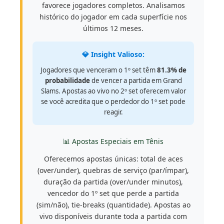
favorece jogadores completos. Analisamos
histórico do jogador em cada superfície nos
últimos 12 meses.
💎 Insight Valioso:
Jogadores que venceram o 1º set têm
81.3% de
probabilidade
de vencer a partida em Grand
Slams. Apostas ao vivo no 2º set oferecem valor
se você acredita que o perdedor do 1º set pode
reagir.
📊 Apostas Especiais em Tênis
Oferecemos apostas únicas: total de aces
(over/under), quebras de serviço (par/ímpar),
duração da partida (over/under minutos),
vencedor do 1º set que perde a partida
(sim/não), tie-breaks (quantidade). Apostas ao
vivo disponíveis durante toda a partida com