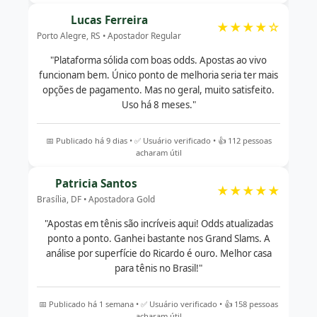
Lucas Ferreira
★★★★☆
Porto Alegre, RS • Apostador Regular
"Plataforma sólida com boas odds. Apostas ao vivo
funcionam bem. Único ponto de melhoria seria ter mais
opções de pagamento. Mas no geral, muito satisfeito.
Uso há 8 meses."
📅 Publicado há 9 dias • ✅ Usuário verificado • 👍 112 pessoas
acharam útil
Patricia Santos
★★★★★
Brasília, DF • Apostadora Gold
"Apostas em tênis são incríveis aqui! Odds atualizadas
ponto a ponto. Ganhei bastante nos Grand Slams. A
análise por superfície do Ricardo é ouro. Melhor casa
para tênis no Brasil!"
📅 Publicado há 1 semana • ✅ Usuário verificado • 👍 158 pessoas
acharam útil