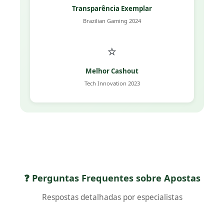
Transparência Exemplar
Brazilian Gaming 2024
⭐
Melhor Cashout
Tech Innovation 2023
❓ Perguntas Frequentes sobre Apostas
Respostas detalhadas por especialistas