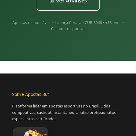
📊 Ver Análises
Apostas responsáveis • Licença Curaçao CUR-8048 • +18 anos •
Cashout disponível
Sobre Apostas 36t
Plataforma líder em apostas esportivas no Brasil. Odds
competitivas, cashout instantâneo, análise profissional por
especialistas certificados.