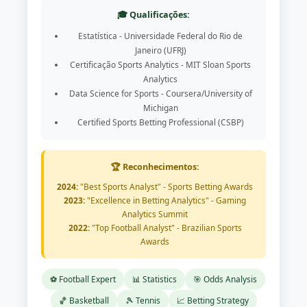
🎓 Qualificações:
Estatística - Universidade Federal do Rio de
Janeiro (UFRJ)
Certificação Sports Analytics - MIT Sloan Sports
Analytics
Data Science for Sports - Coursera/University of
Michigan
Certified Sports Betting Professional (CSBP)
🏆 Reconhecimentos:
2024:
"Best Sports Analyst" - Sports Betting Awards
2023:
"Excellence in Betting Analytics" - Gaming
Analytics Summit
2022:
"Top Football Analyst" - Brazilian Sports
Awards
⚽ Football Expert
📊 Statistics
🎯 Odds Analysis
🏀 Basketball
🎾 Tennis
📈 Betting Strategy