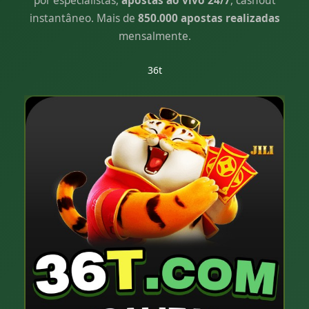
por especialistas,
apostas ao vivo 24/7
, cashout
instantâneo. Mais de
850.000 apostas realizadas
mensalmente.
36t